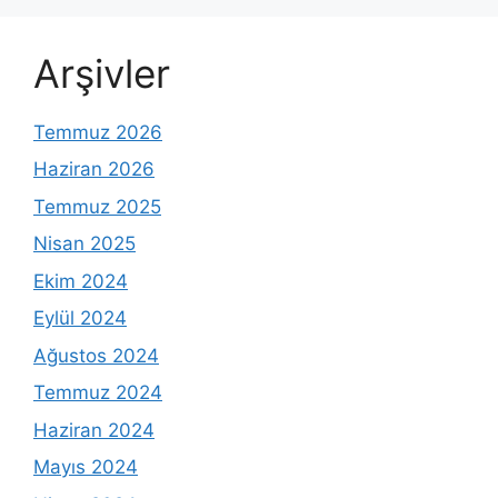
Arşivler
Temmuz 2026
Haziran 2026
Temmuz 2025
Nisan 2025
Ekim 2024
Eylül 2024
Ağustos 2024
Temmuz 2024
Haziran 2024
Mayıs 2024