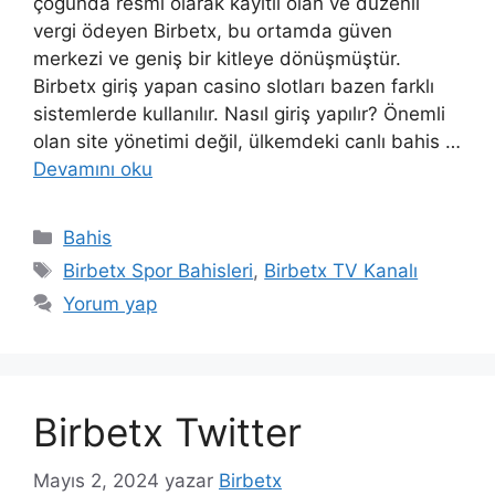
çoğunda resmi olarak kayıtlı olan ve düzenli
vergi ödeyen Birbetx, bu ortamda güven
merkezi ve geniş bir kitleye dönüşmüştür.
Birbetx giriş yapan casino slotları bazen farklı
sistemlerde kullanılır. Nasıl giriş yapılır? Önemli
olan site yönetimi değil, ülkemdeki canlı bahis …
Devamını oku
Kategoriler
Bahis
Etiketler
Birbetx Spor Bahisleri
,
Birbetx TV Kanalı
Yorum yap
Birbetx Twitter
Mayıs 2, 2024
yazar
Birbetx