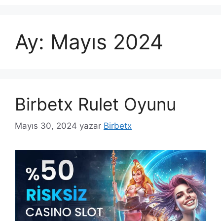
Ay:
Mayıs 2024
Birbetx Rulet Oyunu
Mayıs 30, 2024
yazar
Birbetx