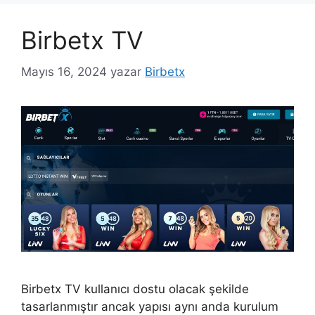
Birbetx TV
Mayıs 16, 2024
yazar
Birbetx
Birbetx TV kullanıcı dostu olacak şekilde
tasarlanmıştır ancak yapısı aynı anda kurulum