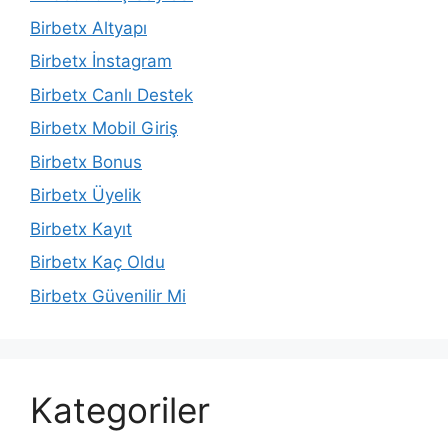
Birbetx Altyapı
Birbetx İnstagram
Birbetx Canlı Destek
Birbetx Mobil Giriş
Birbetx Bonus
Birbetx Üyelik
Birbetx Kayıt
Birbetx Kaç Oldu
Birbetx Güvenilir Mi
Kategoriler