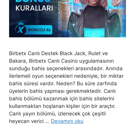
Birbetx Canlı Destek Black Jack, Rulet ve
Bakara, Birbetx Canlı Casino uygulamasının
sunduğu bahis seçenekleri arasındadır. Anında
ilerlemeli oyun seçenekleri nedeniyle, bir miktar
bahis süresi vardır. Neden? Bu süre zarfında
üyelerin bahis yapması gerekmektedir. Canlı
bahis bölümü kazanmak için bahis sitelerini
kullanmaktan hoşlanan kişiler için bir araçtır.
Canlı yayın bölümü, izlenecek çok çeşitli
heyecan verici …
Devamını oku