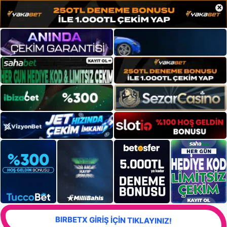
×
BIRBETX GİRİŞ İÇİN TIKLAYINIZ!