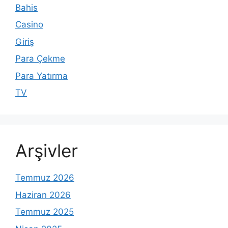
Bahis
Casino
Giriş
Para Çekme
Para Yatırma
TV
Arşivler
Temmuz 2026
Haziran 2026
Temmuz 2025