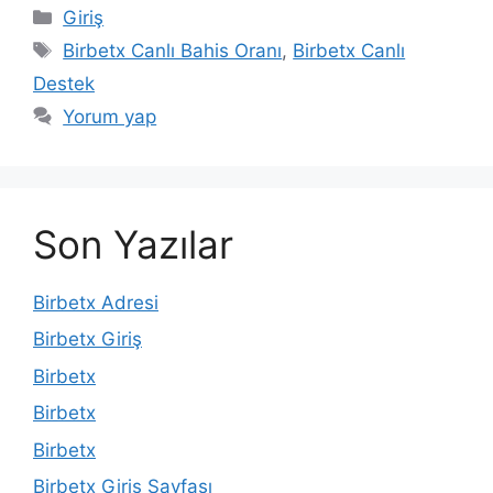
Kategoriler
Giriş
Etiketler
Birbetx Canlı Bahis Oranı
,
Birbetx Canlı
Destek
Yorum yap
Son Yazılar
Birbetx Adresi
Birbetx Giriş
Birbetx
Birbetx
Birbetx
Birbetx Giriş Sayfası