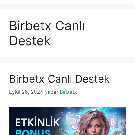
Birbetx Canlı
Destek
Birbetx Canlı Destek
Eylül 26, 2024
yazar
Birbetx