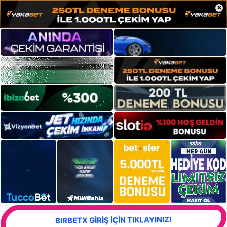
×
BIRBETX GİRİŞ İÇİN TIKLAYINIZ!