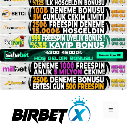
İçeriğe
atla
Menü