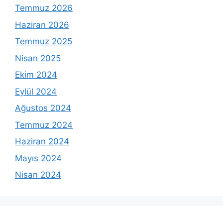
Temmuz 2026
Haziran 2026
Temmuz 2025
Nisan 2025
Ekim 2024
Eylül 2024
Ağustos 2024
Temmuz 2024
Haziran 2024
Mayıs 2024
Nisan 2024