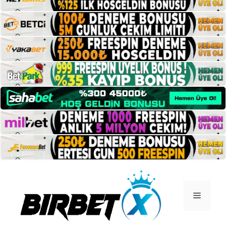
İçeriğe
atla
Menü