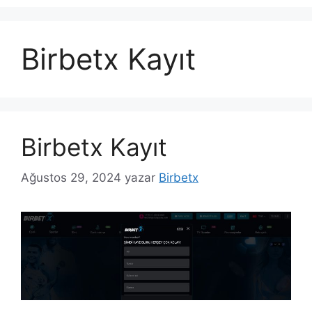
Birbetx Kayıt
Birbetx Kayıt
Ağustos 29, 2024
yazar
Birbetx