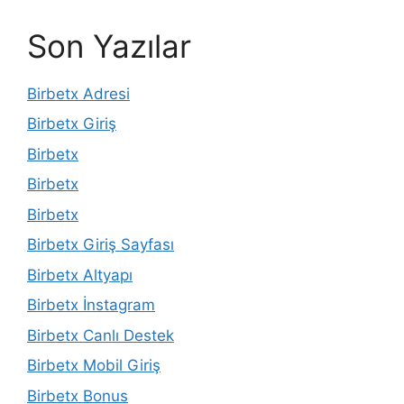
Son Yazılar
Birbetx Adresi
Birbetx Giriş
Birbetx
Birbetx
Birbetx
Birbetx Giriş Sayfası
Birbetx Altyapı
Birbetx İnstagram
Birbetx Canlı Destek
Birbetx Mobil Giriş
Birbetx Bonus