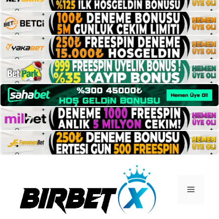
İçeriğe
atla
Menü