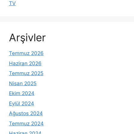
TV
Arşivler
Temmuz 2026
Haziran 2026
Temmuz 2025
Nisan 2025
Ekim 2024
Eylül 2024
Ağustos 2024
Temmuz 2024
Haziran 2024