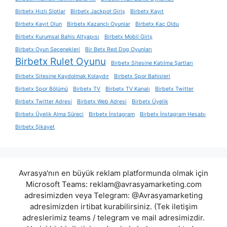
Birbetx Hızlı Slotlar
Birbetx Jackpot Giriş
Birbetx Kayıt
Birbetx Kayıt Olun
Birbetx Kazançlı Oyunlar
Birbetx Kaç Oldu
Birbetx Kurumsal Bahis Altyapısı
Birbetx Mobil Giriş
Birbetx Oyun Seçenekleri
Bir Betx Red Dog Oyunları
Birbetx Rulet Oyunu
Birbetx Sitesine Katılma Şartları
Birbetx Sitesine Kaydolmak Kolaydır
Birbetx Spor Bahisleri
Birbetx Spor Bölümü
Birbetx TV
Birbetx TV Kanalı
Birbetx Twitter
Birbetx Twitter Adresi
Birbetx Web Adresi
Birbetx Üyelik
Birbetx Üyelik Alma Süreci
Birbetx İnstagram
Birbetx İnstagram Hesabı
Birbetx Şikayet
Avrasya'nın en büyük reklam platformunda olmak için
Microsoft Teams:
reklam@avrasyamarketing.com
adresimizden veya Telegram: @Avrasyamarketing
adresimizden irtibat kurabilirsiniz. (Tek iletişim
adreslerimiz teams / telegram ve mail adresimizdir.