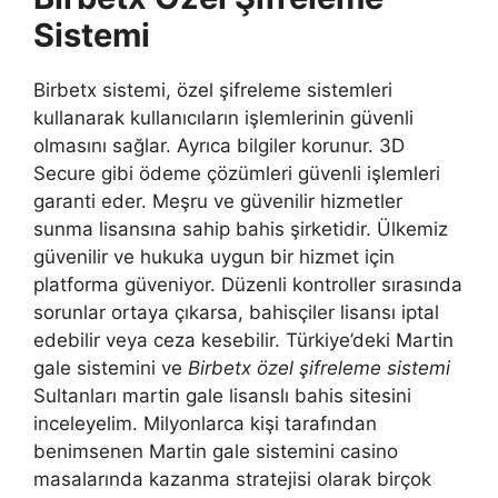
Sistemi
Birbetx sistemi, özel şifreleme sistemleri
kullanarak kullanıcıların işlemlerinin güvenli
olmasını sağlar. Ayrıca bilgiler korunur. 3D
Secure gibi ödeme çözümleri güvenli işlemleri
garanti eder. Meşru ve güvenilir hizmetler
sunma lisansına sahip bahis şirketidir. Ülkemiz
güvenilir ve hukuka uygun bir hizmet için
platforma güveniyor. Düzenli kontroller sırasında
sorunlar ortaya çıkarsa, bahisçiler lisansı iptal
edebilir veya ceza kesebilir. Türkiye’deki Martin
gale sistemini ve
Birbetx özel şifreleme sistemi
Sultanları martin gale lisanslı bahis sitesini
inceleyelim. Milyonlarca kişi tarafından
benimsenen Martin gale sistemini casino
masalarında kazanma stratejisi olarak birçok