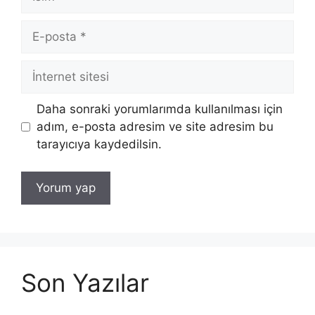
E-
posta
İnternet
sitesi
Daha sonraki yorumlarımda kullanılması için
adım, e-posta adresim ve site adresim bu
tarayıcıya kaydedilsin.
Son Yazılar