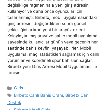
değişikliğe rağmen hala yeni giriş adresini
kullanıyor ve daha önce oyuncular için
tasarlanmıştı. Birbetx, mobil uygulamasındaki
giriş adresini değiştirdikten sonra görsel
çekiciliğini artıran yeni bir arayüz ekledi.
Kolaylaştırılmış arayüze sahip mobil uygulama
sayesinde kullanıcılar günün veya gecenin her
saatinde bahis keyfini yaşayabilirler. Mobil
uygulama, maç istatistikleri sağlamak için canlı
yorumlar ve koordineli spor bahisleri sağlar.
Birbetx yeni Giriş Adresi Mobil Uygulaması ile
tanışın.
Kategoriler
Giriş
Etiketler
Birbetx Canlı Bahis Oranı
,
Birbetx Canlı
Destek