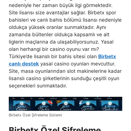
nedeniyle her zaman büyük ilgi görmektedir.
Site lisansı size avantajlar sağlar. Birbetx spor
bahisleri ve canlı bahis bölümü lisansı nedeniyle
oldukça yüksek oranlar sunmaktadır. Aynı
zamanda bültenler oldukça kapsamlı ve alt
liglerin maçlarına da ulaşabiliyorsunuz. Yasal
olan herhangi bir casino oyunu var mı?
Türkiye’de lisanslı bir bahis sitesi olan
Birbetx
canlı destek
yasal casino oyunları mevcuttur.
Site, masa oyunlarından slot makinelerine kadar
lisanslı casino şirketlerinin sunduğu çeşitli oyun
seçenekleri sunmaktadır.
Birbetx Özel Şifreleme Sistemi
Birbetx Özel Şifreleme