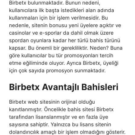
Birbetx bulunmaktadır. Bunun nedeni,
kullanıcılara ilk başta istedikleri alan adında
kullanmaları için bir işlem verilmesidir. Bu
nedenle, sitenin bonusu yeni üyelere açıktır ve
casinolar ve e-sporlar da dahil olmak üzere
spordan oyunlara kadar her türlü bahis türünü
kapsar. Bu önemli bir gerekliliktir. Neden? Buna
göre kullanıcılar bu tür promosyonları tercih
etme eğiliminde oluyor. Ayrıca Birbetx, üyeliği
için çok sayıda promosyon sunmaktadır.
Birbetx Avantajlı Bahisleri
Birbetx web sitesinin orijinal olduğu
kanıtlanmıştır. Öncelikle bahis sitesi Birbetx
tarafından lisanslanmıştır ve en fazla üye
sayısına sahiptir. Yalnızca bu lisans sitenin
dolandırıcılık amaçlı bir işlem olmadığını gösterir.