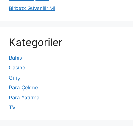
Birbetx Güvenilir Mi
Kategoriler
Bahis
Casino
Giriş
Para Çekme
Para Yatırma
TV