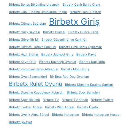
Birbetx Bonus Bölümüne Ulaşmak
Birbetx Canlı Bahis Oranı
Birbetx Canlı Casino Oyunlarına Erişim
Birbetx Canlı Destek
Birbetx Giriş
Birbetx Cömert Bağışları
Birbetx Giriş Sayfası
Birbetx Güncel
Birbetx Güncel Giriş
Birbetx Güvenilir Mi
Birbetx Güvenliliği ve Karlılığı
Birbetx Hizmeti Tatmin Edici Mi
Birbetx Hızlı Bahis Oynamak
Birbetx Hızlı Slotlar
Birbetx Jackpot Giriş
Birbetx Kayıt
Birbetx Kayıt Olun
Birbetx Kazançlı Oyunlar
Birbetx Kaç Oldu
Birbetx Kurumsal Bahis Altyapısı
Birbetx Mobil Giriş
Birbetx Oyun Seçenekleri
Bir Betx Red Dog Oyunları
Birbetx Rulet Oyunu
Birbetx Sitesine Katılma Şartları
Birbetx Sitesine Kaydolmak Kolaydır
Birbetx Spor Bahisleri
Birbetx Spor Bölümü
Birbetx TV
Birbetx TV Kanalı
Birbetx Twitter
Birbetx Twitter Adresi
Birbetx Web Adresi
Birbetx Üyelik
Birbetx Üyelik Alma Süreci
Birbetx İnstagram
Birbetx İnstagram Hesabı
Birbetx Şikayet