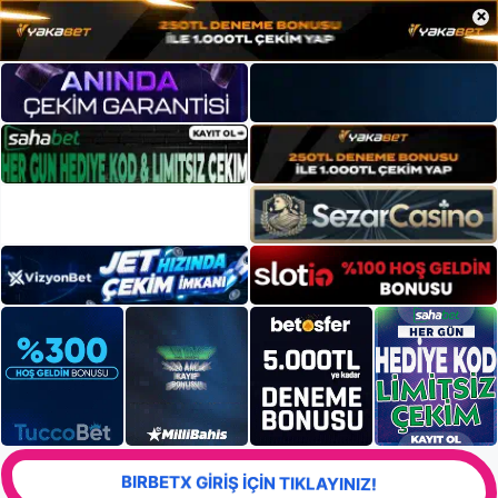
×
BIRBETX GİRİŞ İÇİN TIKLAYINIZ!