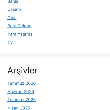
Bahis
Casino
Giriş
Para Çekme
Para Yatırma
TV
Arşivler
Temmuz 2026
Haziran 2026
Temmuz 2025
Nisan 2025