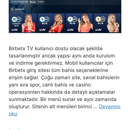
Birbetx TV kullanıcı dostu olacak şekilde
tasarlanmıştır ancak yapısı aynı anda kurulum
ve indirme gerektirmez. Mobil kullanıcılar için
Birbetx giriş sitesi tüm bahis seçeneklerine
erişim sağlar. Çoğu zaman site, sanal bahislerin
yanı sıra spor, canlı bahis ve casino
operasyonları hakkında da detaylı açıklamalar
sunmaktadır. Bir menü sunar ve aynı zamanda
oluşturur. Sitenin alt menüleri birinci …
Devamını
oku