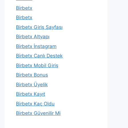
Birbetx
Birbetx
Birbetx Giriş Sayfası
Birbetx Altyapı
Birbetx İnstagram
Birbetx Canlı Destek
Birbetx Mobil Giriş
Birbetx Bonus
Birbetx Üyelik
Birbetx Kayıt
Birbetx Kaç Oldu
Birbetx Güvenilir Mi