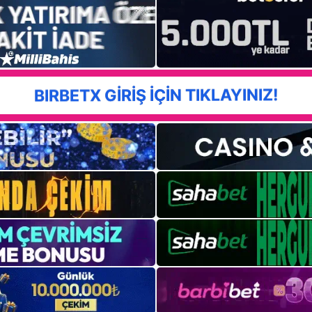
BIRBETX GİRİŞ İÇİN TIKLAYINIZ!