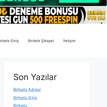
irbetx Giriş
Birbetx Şikayet
İletişim
Son Yazılar
Birbetx Adresi
Birbetx Giriş
Birbetx