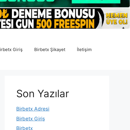
irbetx Giriş
Birbetx Şikayet
İletişim
Son Yazılar
Birbetx Adresi
Birbetx Giriş
Birbetx