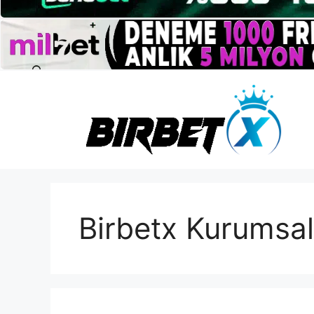
İçeriğe
atla
Birbetx Kurumsal