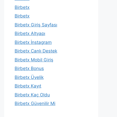
Birbetx
Birbetx
Birbetx Giriş Sayfası
Birbetx Altyapı
Birbetx İnstagram
Birbetx Canlı Destek
Birbetx Mobil Giriş
Birbetx Bonus
Birbetx Üyelik
Birbetx Kayıt
Birbetx Kaç Oldu
Birbetx Güvenilir Mi