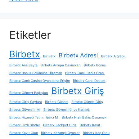
Etiketler
Birbetx
Birbetx Adresi
Bir Betx
Birbetx Altyapı
Birbetx Ana Sayfa
Birbetx Avrupa Casinoları
Birbetx Bonus
Birbetx Bonus Bölümüne Ulaşmak
Birbetx Canlı Bahis Oranı
Birbetx Canlı Casino Oyunlarına Erişim
Birbetx Canlı Destek
Birbetx Giriş
Birbetx Cömert Bağışları
Birbetx Giriş Sayfası
Birbetx Güncel
Birbetx Güncel Giriş
Birbetx Güvenilir Mi
Birbetx Güvenliliği ve Karlılığı
Birbetx Hizmeti Tatmin Edici Mi
Birbetx Hızlı Bahis Oynamak
Birbetx Hızlı Slotlar
Birbetx Jackpot Giriş
Birbetx Kayıt
Birbetx Kayıt Olun
Birbetx Kazançlı Oyunlar
Birbetx Kaç Oldu