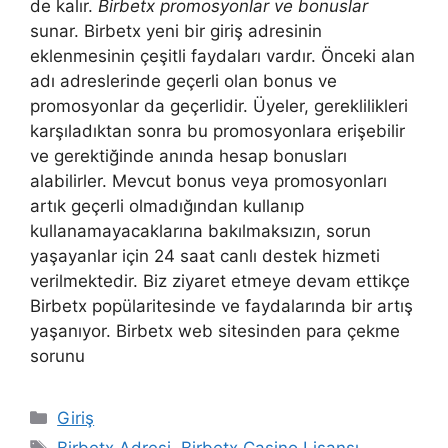
de kalır.
Birbetx promosyonlar ve bonuslar
sunar. Birbetx yeni bir giriş adresinin
eklenmesinin çeşitli faydaları vardır. Önceki alan
adı adreslerinde geçerli olan bonus ve
promosyonlar da geçerlidir. Üyeler, gereklilikleri
karşıladıktan sonra bu promosyonlara erişebilir
ve gerektiğinde anında hesap bonusları
alabilirler. Mevcut bonus veya promosyonları
artık geçerli olmadığından kullanıp
kullanamayacaklarına bakılmaksızın, sorun
yaşayanlar için 24 saat canlı destek hizmeti
verilmektedir. Biz ziyaret etmeye devam ettikçe
Birbetx popülaritesinde ve faydalarında bir artış
yaşanıyor. Birbetx web sitesinden para çekme
sorunu
Kategoriler
Giriş
Etiketler
Birbetx Adresi
,
Birbetx Casino Lisansı