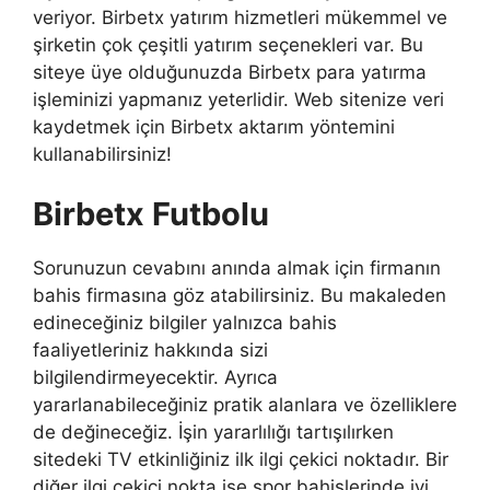
veriyor. Birbetx yatırım hizmetleri mükemmel ve
şirketin çok çeşitli yatırım seçenekleri var. Bu
siteye üye olduğunuzda Birbetx para yatırma
işleminizi yapmanız yeterlidir. Web sitenize veri
kaydetmek için Birbetx aktarım yöntemini
kullanabilirsiniz!
Birbetx Futbolu
Sorunuzun cevabını anında almak için firmanın
bahis firmasına göz atabilirsiniz. Bu makaleden
edineceğiniz bilgiler yalnızca bahis
faaliyetleriniz hakkında sizi
bilgilendirmeyecektir. Ayrıca
yararlanabileceğiniz pratik alanlara ve özelliklere
de değineceğiz. İşin yararlılığı tartışılırken
sitedeki TV etkinliğiniz ilk ilgi çekici noktadır. Bir
diğer ilgi çekici nokta ise spor bahislerinde iyi