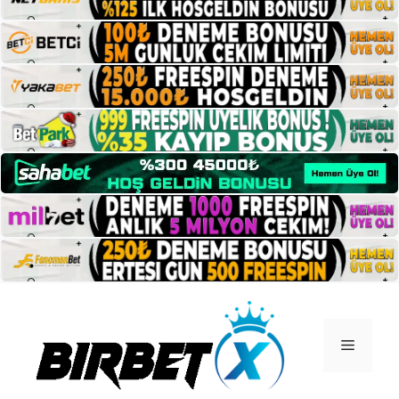
İçeriğe
atla
Menü