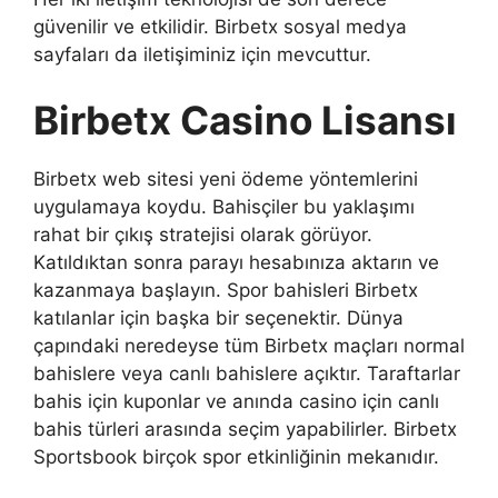
güvenilir ve etkilidir. Birbetx sosyal medya
sayfaları da iletişiminiz için mevcuttur.
Birbetx Casino Lisansı
Birbetx web sitesi yeni ödeme yöntemlerini
uygulamaya koydu. Bahisçiler bu yaklaşımı
rahat bir çıkış stratejisi olarak görüyor.
Katıldıktan sonra parayı hesabınıza aktarın ve
kazanmaya başlayın. Spor bahisleri Birbetx
katılanlar için başka bir seçenektir. Dünya
çapındaki neredeyse tüm Birbetx maçları normal
bahislere veya canlı bahislere açıktır. Taraftarlar
bahis için kuponlar ve anında casino için canlı
bahis türleri arasında seçim yapabilirler. Birbetx
Sportsbook birçok spor etkinliğinin mekanıdır.