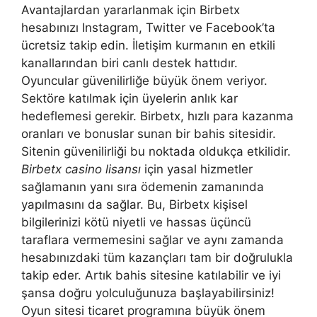
Avantajlardan yararlanmak için Birbetx
hesabınızı Instagram, Twitter ve Facebook’ta
ücretsiz takip edin. İletişim kurmanın en etkili
kanallarından biri canlı destek hattıdır.
Oyuncular güvenilirliğe büyük önem veriyor.
Sektöre katılmak için üyelerin anlık kar
hedeflemesi gerekir. Birbetx, hızlı para kazanma
oranları ve bonuslar sunan bir bahis sitesidir.
Sitenin güvenilirliği bu noktada oldukça etkilidir.
Birbetx casino lisansı
için yasal hizmetler
sağlamanın yanı sıra ödemenin zamanında
yapılmasını da sağlar. Bu, Birbetx kişisel
bilgilerinizi kötü niyetli ve hassas üçüncü
taraflara vermemesini sağlar ve aynı zamanda
hesabınızdaki tüm kazançları tam bir doğrulukla
takip eder. Artık bahis sitesine katılabilir ve iyi
şansa doğru yolculuğunuza başlayabilirsiniz!
Oyun sitesi ticaret programına büyük önem