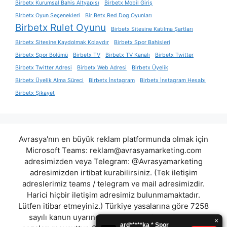
Birbetx Kurumsal Bahis Altyapısı
Birbetx Mobil Giriş
Birbetx Oyun Seçenekleri
Bir Betx Red Dog Oyunları
Birbetx Rulet Oyunu
Birbetx Sitesine Katılma Şartları
Birbetx Sitesine Kaydolmak Kolaydır
Birbetx Spor Bahisleri
Birbetx Spor Bölümü
Birbetx TV
Birbetx TV Kanalı
Birbetx Twitter
Birbetx Twitter Adresi
Birbetx Web Adresi
Birbetx Üyelik
Birbetx Üyelik Alma Süreci
Birbetx İnstagram
Birbetx İnstagram Hesabı
Birbetx Şikayet
Avrasya'nın en büyük reklam platformunda olmak için
Microsoft Teams:
reklam@avrasyamarketing.com
adresimizden veya Telegram: @Avrasyamarketing
adresimizden irtibat kurabilirsiniz. (Tek iletişim
adreslerimiz teams / telegram ve mail adresimizdir.
Harici hiçbir iletişim adresimiz bulunmamaktadır.
Lütfen itibar etmeyiniz.) Türkiye yasalarına göre 7258
sayılı kanun uyarınca yasa dışı bahis oynamanın