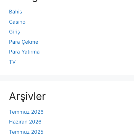
Bahis
Casino
Giriş
Para Çekme
Para Yatırma
TV
Arşivler
Temmuz 2026
Haziran 2026
Temmuz 2025