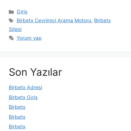
Kategoriler
Giriş
Etiketler
Birbetx Çevrimiçi Arama Motoru
,
Birbetx
Sitesi
Yorum yap
Son Yazılar
Birbetx Adresi
Birbetx Giriş
Birbetx
Birbetx
Birbetx