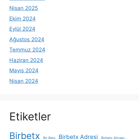
Nisan 2025
Ekim 2024
Eylül 2024
Ağustos 2024
Temmuz 2024
Haziran 2024
Mayıs 2024
Nisan 2024
Etiketler
Birbetx
Birbetx Adresi
Bir Betx
Birbetx Altyapı