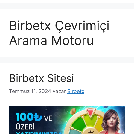
Birbetx Çevrimiçi
Arama Motoru
Birbetx Sitesi
Temmuz 11, 2024
yazar
Birbetx