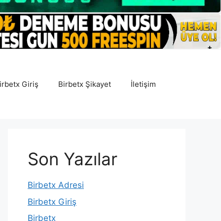
irbetx Giriş
Birbetx Şikayet
İletişim
Son Yazılar
Birbetx Adresi
Birbetx Giriş
Birbetx