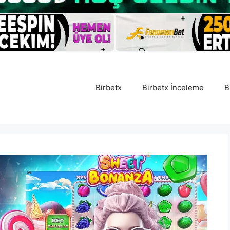
Birbetx
Birbetx İnceleme
B