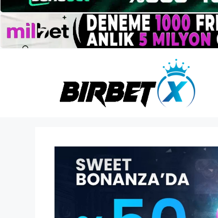
İçeriğe
atla