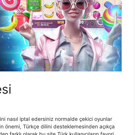
si
ini nasıl iptal edersiniz normalde çekici oyunlar
için önemi, Türkçe dilini desteklemesinden açıkça
en farklı olarak bu site Türk kullanıcıların favori