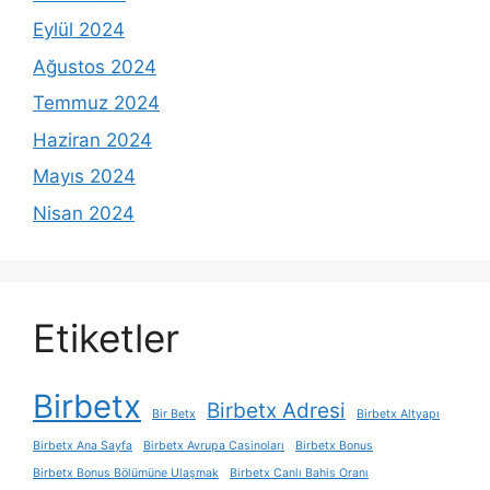
Eylül 2024
Ağustos 2024
Temmuz 2024
Haziran 2024
Mayıs 2024
Nisan 2024
Etiketler
Birbetx
Birbetx Adresi
Bir Betx
Birbetx Altyapı
Birbetx Ana Sayfa
Birbetx Avrupa Casinoları
Birbetx Bonus
Birbetx Bonus Bölümüne Ulaşmak
Birbetx Canlı Bahis Oranı