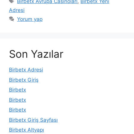
Etiketler
Birbetx Avrupa Casinoları
,
Birbetx Yeni
Adresi
Yorum yap
Son Yazılar
Birbetx Adresi
Birbetx Giriş
Birbetx
Birbetx
Birbetx
Birbetx Giriş Sayfası
Birbetx Altyapı