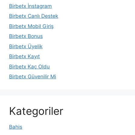
Birbetx İnstagram
Birbetx Canlı Destek
Birbetx Mobil Giriş
Birbetx Bonus
Birbetx Üyelik
Birbetx Kayıt
Birbetx Kaç Oldu
Birbetx Güvenilir Mi
Kategoriler
Bahis