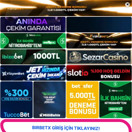
×
BIRBETX GİRİŞ İÇİN TIKLAYINIZ!